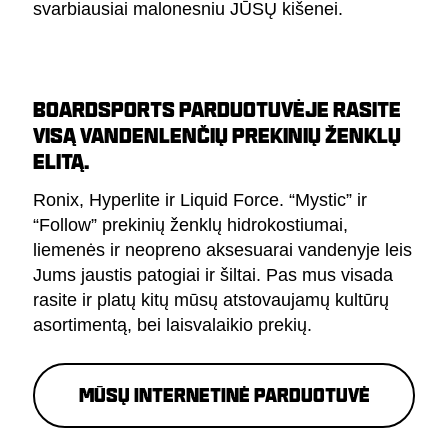
svarbiausiai malonesniu JŪSŲ kišenei.
BOARDSPORTS PARDUOTUVĖJE RASITE
VISĄ VANDENLENČIŲ PREKINIŲ ŽENKLŲ
ELITĄ.
Ronix, Hyperlite ir Liquid Force. “Mystic” ir
“Follow” prekinių ženklų hidrokostiumai,
liemenės ir neopreno aksesuarai vandenyje leis
Jums jaustis patogiai ir šiltai. Pas mus visada
rasite ir platų kitų mūsų atstovaujamų kultūrų
asortimentą, bei laisvalaikio prekių.
Mūsų internetinė parduotuvė