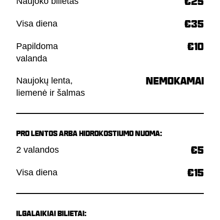
Naujoko bilietas
€25
Visa diena
€35
Papildoma
€10
valanda
Naujokų lenta,
NEMOKAMAI
liemenė ir šalmas
PRO LENTOS ARBA HIDROKOSTIUMO NUOMA:
2 valandos
€5
Visa diena
€15
ILGALAIKIAI BILIETAI: