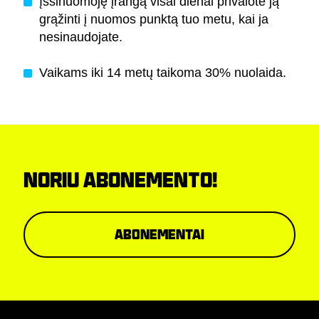
Įšsinuomoję įrangą visai dienai privalote ją
grąžinti į nuomos punktą tuo metu, kai ja
nesinaudojate.
Vaikams iki 14 metų taikoma 30% nuolaida.
NORIU ABONEMENTO!
Abonementai