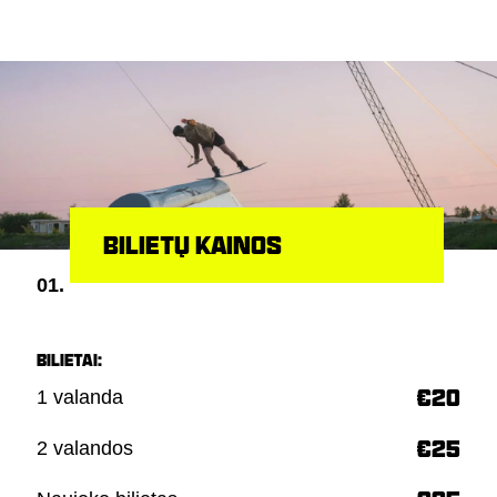
BILIETŲ KAINOS
01.
BILIETAI:
1 valanda
€20
2 valandos
€25