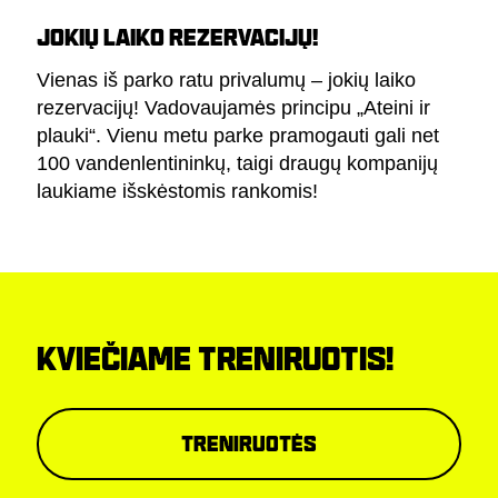
JOKIŲ LAIKO REZERVACIJŲ!
Vienas iš parko ratu privalumų – jokių laiko
rezervacijų! Vadovaujamės principu „Ateini ir
plauki“. Vienu metu parke pramogauti gali net
100 vandenlentininkų, taigi draugų kompanijų
laukiame išskėstomis rankomis!
KVIEČIAME TRENIRUOTIS!
Treniruotės