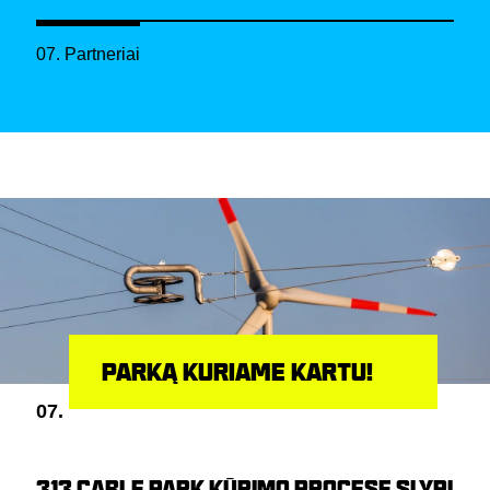
07. Partneriai
PARKĄ KURIAME KARTU!
07.
313 CABLE PARK KŪRIMO PROCESE SLYPI