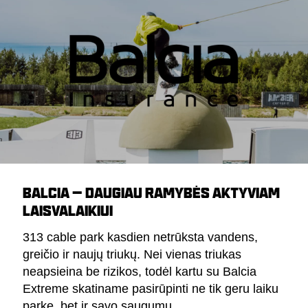
BALCIA – DAUGIAU RAMYBĖS AKTYVIAM
LAISVALAIKIUI
313 cable park kasdien netrūksta vandens,
greičio ir naujų triukų. Nei vienas triukas
neapsieina be rizikos, todėl kartu su Balcia
Extreme skatiname pasirūpinti ne tik geru laiku
parke, bet ir savo saugumu.