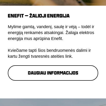
ENEFIT – ŽALIOJI ENERGIJA
Mylime gamtą, vandenį, saulę ir vėją – todėl ir
energiją renkamės atsakingai. Žaliąja elektros
energija mus aprūpina
Enefit
.
Kviečiame tapti šios bendruomenės dalimi ir
kartu žengti tvaresnės ateities link.
Daugiau informacijos