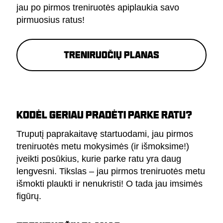
jau po pirmos treniruotės apiplaukia savo
pirmuosius ratus!
Treniruočių planas
KODĖL GERIAU PRADĖTI PARKE RATU?
Truputį paprakaitavę startuodami, jau pirmos
treniruotės metu mokysimės (ir išmoksime!)
įveikti posūkius, kurie parke ratu yra daug
lengvesni. Tikslas – jau pirmos treniruotės metu
išmokti plaukti ir nenukristi! O tada jau imsimės
figūrų.