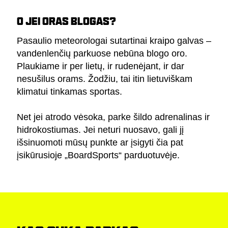
O JEI ORAS BLOGAS?
Pasaulio meteorologai sutartinai kraipo galvas –
vandenlenčių parkuose nebūna blogo oro.
Plaukiame ir per lietų, ir rudenėjant, ir dar
nesušilus orams. Žodžiu, tai itin lietuviškam
klimatui tinkamas sportas.
Net jei atrodo vėsoka, parke šildo adrenalinas ir
hidrokostiumas. Jei neturi nuosavo, gali jį
išsinuomoti mūsų punkte ar įsigyti čia pat
įsikūrusioje „BoardSports“ parduotuvėje.