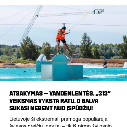
ATSAKYMAS – VANDENLENTĖS. „313“
VEIKSMAS VYKSTA RATU, O GALVA
SUKASI NEBENT NUO ĮSPŪDŽIŲ!
Lietuvoje ši ekstremali pramoga populiarėja
šviesos greičiu, nes tai – tik iš pirmo žvilgsnio