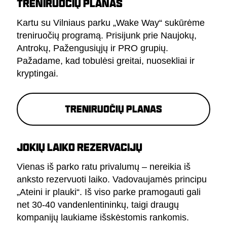
TRENIRUOČIŲ PLANAS
Kartu su Vilniaus parku „Wake Way“ sukūrėme
treniruočių programą. Prisijunk prie Naujokų,
Antrokų, Pažengusiųjų ir PRO grupių.
Pažadame, kad tobulėsi greitai, nuosekliai ir
kryptingai.
Treniruočių planas
JOKIŲ LAIKO REZERVACIJŲ
Vienas iš parko ratu privalumų – nereikia iš
anksto rezervuoti laiko. Vadovaujamės principu
„Ateini ir plauki“. Iš viso parke pramogauti gali
net 30-40 vandenlentininkų, taigi draugų
kompanijų laukiame išskėstomis rankomis.