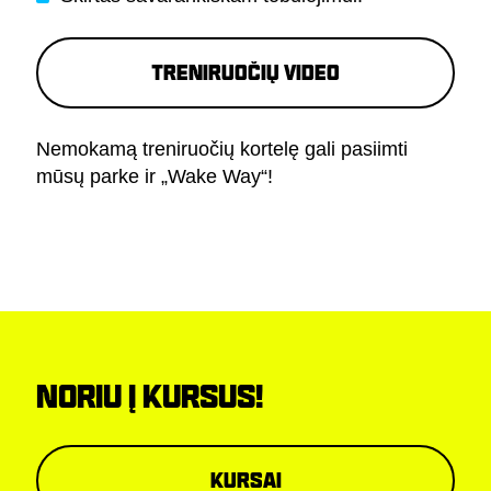
Treniruočių video
Nemokamą treniruočių kortelę gali pasiimti
mūsų parke ir „Wake Way“!
NORIU Į KURSUS!
Kursai