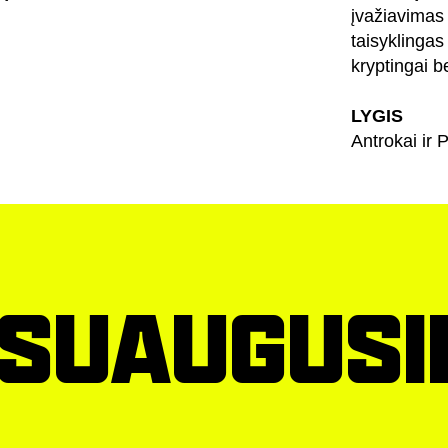
įvažiavimas į
taisyklingas
kryptingai b
LYGIS
Antrokai ir
 SUAUGUS