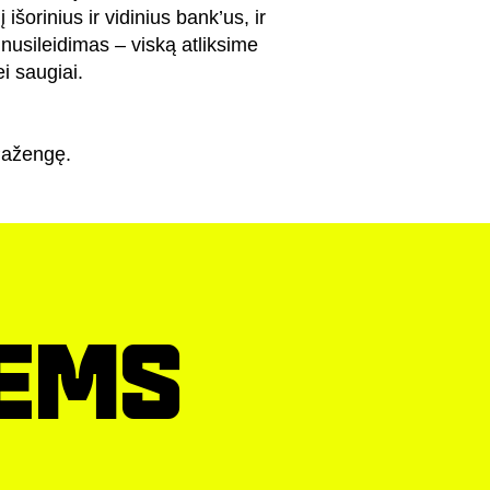
 išorinius ir vidinius bank’us, ir
 nusileidimas – viską atliksime
ei saugiai.
 Pažengę.
IEMS