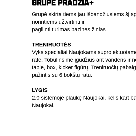
GRUPĖ PRADŽIA+
Grupė skirta tiems jau išbandžiusiems šį sp
norintiems užtvirtinti ir
pagilinti turimas bazines žinias.
TRENIRUOTĖS
Vyks specialiai Naujokams suprojektuotam
rate. Tobulinsime įgūdžius ant vandens ir 
table, box, kicker figūrų. Treniruočių pabai
pažintis su 6 bokštų ratu.
LYGIS
2.0 sistemoje plaukę Naujokai, kelis kart b
Naujokai.