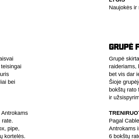
Naujokės ir 
GRUPĖ 
aisvai
Grupė skirt
 teisingai
raideriams, 
uris
bet vis dar i
iai bei
Šioje grupė
bokštų rato 
ir užsispyri
s Antrokams
TRENIRUO
 rate.
Pagal Cable
ox, pipe,
Antrokams 
ų kortelės.
6 bokštų rate.