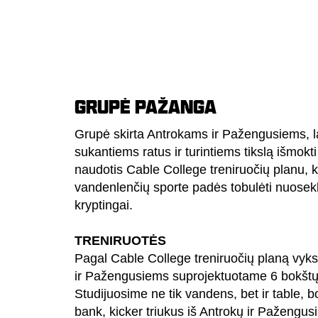
GRUPĖ PAŽANGA
Grupė skirta Antrokams ir Pažengusiems, l
sukantiems ratus ir turintiems tikslą išmokti
naudotis Cable College treniruočių planu, k
vandenlenčių sporte padės tobulėti nuosekl
kryptingai.
TRENIRUOTĖS
Pagal Cable College treniruočių planą vyk
ir Pažengusiems suprojektuotame 6 bokštų
Studijuosime ne tik vandens, bet ir table, b
bank, kicker triukus iš Antrokų ir Pažengusi