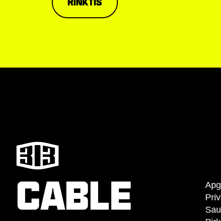
Rinktis
CABLE
Apg
Priv
Sau