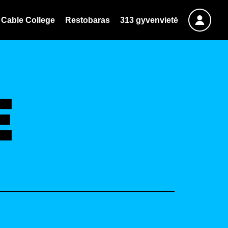
Cable College
Restobaras
313 gyvenvietė
E