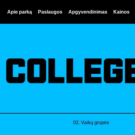
Apie parką
Paslaugos
Apgyvendinimas
Kainos
 COLLEG
02. Vaikų grupės