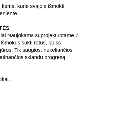
 tiems, kurie svajoja išmokti
enlente.
TĖS
liai Naujokams suprojektuotame 7
 Išmokus sukti ratus, lauks
gūros. Tik saugios, nekeliančios
katinančios sklandų progresą
okai.