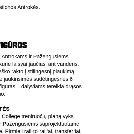
silpnos Antrokės.
FIGŪROS
a Antrokams ir Pažengusiems
kurie laisvai jaučiasi ant vandens,
eško rakto į stilingesnį plaukimą.
je jaukinsimės sudėtingesnes 6
figūras – dalyviams tereikia drąsos
mo.
TĖS
 College treniruočių planą vyks
ir Pažengusiems suprojektuotame
 Pirmieji rail-to-rail’ai, transfer’iai,