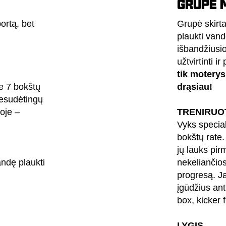
GRUPĖ 
ortą, bet
Grupė skirt
plaukti van
išbandžius
užtvirtinti ir
tik moterys
e 7 bokštų
drąsiau!
nesudėtingų
goje –
TRENIRUO
Vyks specia
bokštų rate
jų lauks pir
andę plaukti
nekeliančio
progresą.
J
įgūdžius ant
box, kicker f
LYGIS