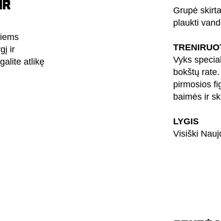
IR
Grupė skirta
plaukti vand
siems
TRENIRUO
į ir
Vyks specia
alite atlikę
bokštų rate.
pirmosios fi
baimės ir s
LYGIS
Visiški Nauj