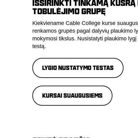
IŠSIRINKTI TINKAMĄ KUSRĄ 
TOBULĖJIMO GRUPĘ
Kiekviename Cable College kurse suaugu
renkamos grupės pagal dalyvių plaukimo lyg
mokymosi tikslus. Nusistatyti plaukimo lygį g
testą.
LYGIO NUSTATYMO TESTAS
KURSAI SUAUGUSIEMS