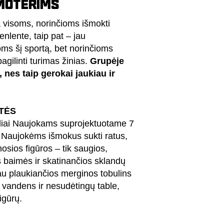
MOTERIMS
a visoms, norinčioms
išmokti
denlente,
taip pat – jau
ioms
šį sportą, bet norinčioms
 pagilinti turimas
žinias.
Grupėje
, nes taip gerokai jaukiau ir
TĖS
liai Naujokams suprojektuotame 7
.
Naujokėms išmokus sukti ratus,
mosios figūros – tik saugios,
s baimės ir skatinančios sklandų
au plaukiančios merginos tobulins
 vandens ir nesudėtingų table,
igūrų.